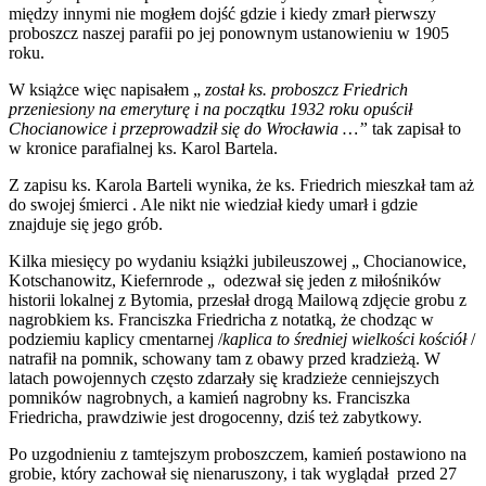
między innymi nie mogłem dojść gdzie i kiedy zmarł pierwszy
proboszcz naszej parafii po jej ponownym ustanowieniu w 1905
roku.
W książce więc napisałem „
został ks. proboszcz Friedrich
przeniesiony na emeryturę i na początku 1932 roku opuścił
Chocianowice i przeprowadził się do Wrocławia …”
tak zapisał to
w kronice parafialnej ks. Karol Bartela.
Z zapisu ks. Karola Barteli wynika, że ks. Friedrich mieszkał tam aż
do swojej śmierci . Ale nikt nie wiedział kiedy umarł i gdzie
znajduje się jego grób.
Kilka miesięcy po wydaniu książki jubileuszowej „ Chocianowice,
Kotschanowitz, Kiefernrode „ odezwał się jeden z miłośników
historii lokalnej z Bytomia, przesłał drogą Mailową zdjęcie grobu z
nagrobkiem ks. Franciszka Friedricha z notatką, że chodząc w
podziemiu kaplicy cmentarnej /
kaplica to średniej wielkości kościół
/
natrafił na pomnik, schowany tam z obawy przed kradzieżą. W
latach powojennych często zdarzały się kradzieże cenniejszych
pomników nagrobnych, a kamień nagrobny ks. Franciszka
Friedricha, prawdziwie jest drogocenny, dziś też zabytkowy.
Po uzgodnieniu z tamtejszym proboszczem, kamień postawiono na
grobie, który zachował się nienaruszony, i tak wyglądał przed 27