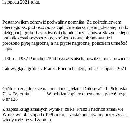
listopada 2021 roku.
Postanowiłem odnowić podwaliny pomnika. Za pośrednictwem
obecnego ks. proboszcza, zarządu cmentarza i pani poleconej mi do
pielęgnacji grobu i życzliwością kamieniarza Janusza Skrzydlskiego
pomnik został oczyszczony, zrobiono nowe obramowanie i
położono płytę nagrobną, a na płycie nagrobnej poleciłem umieścić
napis :
„1905 – 1932 Parochus /Proboszcz/ Kotschanowitz Chocianowice”.
Tak wygląda grób ks. Franza Friedricha dziś, od 27 listopada 2021.
Grób ten znajduje się na cmentarzu „Mater Dolorosa” ul. Piekarska
71 w Bytomiu. W pobliżu kaplicy cmentarnej, pole 6, rząd
6 nr.126
Z zapisu ksiąg zmarłych wynika, że ks. Franz Friedrich zmarł we
Wrocławiu 4 listopada 1936 roku, a został pochowany przez żyjącą
wtedy rodzinę w Bytomiu.