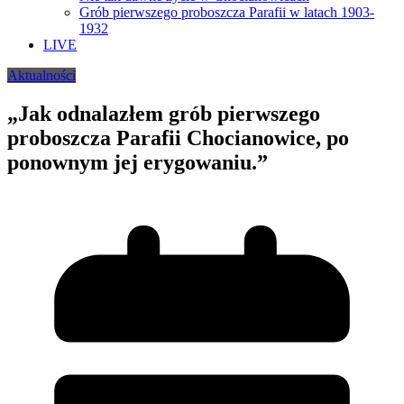
Grób pierwszego proboszcza Parafii w latach 1903-
1932
LIVE
Aktualności
„Jak odnalazłem grób pierwszego
proboszcza Parafii Chocianowice, po
ponownym jej erygowaniu.”