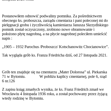
Postanowiłem odnowić podwaliny pomnika. Za pośrednictwem
obecnego ks. proboszcza, zarządu cmentarza i pani poleconej mi do
pielęgnacji grobu i życzliwością kamieniarza Janusza Skrzydlskiego
pomnik został oczyszczony, zrobiono nowe obramowanie i
położono płytę nagrobną, a na płycie nagrobnej poleciłem umieścić
napis :
„1905 – 1932 Parochus /Proboszcz/ Kotschanowitz Chocianowice”.
Tak wygląda grób ks. Franza Friedricha dziś, od 27 listopada 2021.
Grób ten znajduje się na cmentarzu „Mater Dolorosa” ul. Piekarska
71 w Bytomiu. W pobliżu kaplicy cmentarnej, pole 6, rząd
6 nr.126
Z zapisu ksiąg zmarłych wynika, że ks. Franz Friedrich zmarł we
Wrocławiu 4 listopada 1936 roku, a został pochowany przez żyjącą
wtedy rodzinę w Bytomiu.