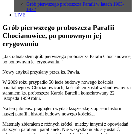
Grób pierwszego proboszcza Parafii w latach 1903-
1932
LIVE
Grób pierwszego proboszcza Parafii
Chocianowice, po ponownym jej
erygowaniu
„Jak odnalazłem grób pierwszego proboszcza Parafii Chocianowice,
po ponownym jej erygowaniu.”
Nowy artykuł przysłany przez ks. Pawła
.
W 2009 roku przypadło 50 lecie budowy nowego kościoła
parafialnego w Chocianowicach, kościół ten został wybudowany za
staraniem ks. proboszcza Karola Barteli i konsekrowany 22
listopada 1959 roku.
Na ten jubileusz pragnąłem wydać książeczkę z opisem historii
naszej parafii i historii budowy nowego kościoła.
Materiały zbierałem z różnych źródeł, miedzy innymi z opowiadań
starszych parafian i parafianek. Nie wszystko udało się ustalić,