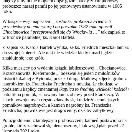
między innymi nie mogłem dojść gdzie i kiedy zmarł pierwszy
proboszcz naszej parafii po jej ponownym ustanowieniu w 1905
roku.
W książce więc napisałem „
został ks. proboszcz Friedrich
przeniesiony na emeryturę i na początku 1932 roku opuścił
Chocianowice i przeprowadził się do Wrocławia …”
tak zapisał to
w kronice parafialnej ks. Karol Bartela.
Z zapisu ks. Karola Barteli wynika, że ks. Friedrich mieszkał tam aż
do swojej śmierci . Ale nikt nie wiedział kiedy umarł i gdzie
znajduje się jego grób.
Kilka miesięcy po wydaniu książki jubileuszowej „ Chocianowice,
Kotschanowitz, Kiefernrode „ odezwał się jeden z miłośników
historii lokalnej z Bytomia, przesłał drogą Mailową zdjęcie grobu z
nagrobkiem ks. Franciszka Friedricha z notatką, że chodząc w
podziemiu kaplicy cmentarnej /
kaplica to średniej wielkości kościół
/
natrafił na pomnik, schowany tam z obawy przed kradzieżą. W
latach powojennych często zdarzały się kradzieże cenniejszych
pomników nagrobnych, a kamień nagrobny ks. Franciszka
Friedricha, prawdziwie jest drogocenny, dziś też zabytkowy.
Po uzgodnieniu z tamtejszym proboszczem, kamień postawiono na
grobie, który zachował się nienaruszony, i tak wyglądał przed 27
listopada 2021 roku.