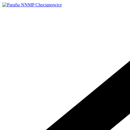
Przejdź
do
treści